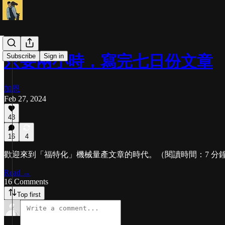
Subscribe
Sign in
只要兩小時，寫完七日份文章
加恩
Feb 27, 2024
43
16
4
歡迎來到「福特化」機械量產文章的時代。（閱讀時間：7 分
Read →
16 Comments
Top first