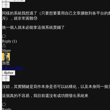
同樣的系統我想過了（只要想要重用自己文章擴散到各平台的創
斥），就非常困難😓
換一個人就未必能拿這個系統賣錢了
Reply (1)
Share
加恩
Feb 28, 2024
Author
沒錯，其實關鍵是寫作本身是否可以結構化，以及本身同一個
這個真的不容易，我目前還沒有成功開發出系統來
Reply