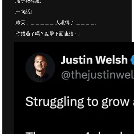
[電子報標題]
[一句話]
[昨天，＿＿＿＿＿ 人獲得了 ＿＿＿＿]
[你錯過了嗎？點擊下面連結：]