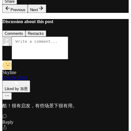
Share
Previous
Next
Discussion about this post
Comments
Restacks
Skyline
Feb 28, 2024
Liked by 加恩
酷！很有启发，有些场景下很有用。
Reply