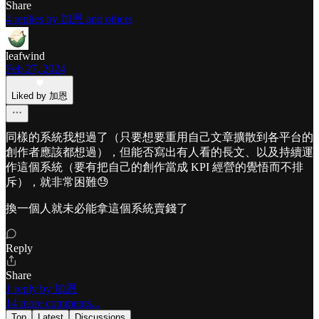
Share
4 replies by 加恩 and others
leafwind
Feb 27, 2024
Liked by 加恩
同樣的系統我想過了（只要想要重用自己文章擴散到各平台的
創作者應該都想過），但能否寫出有人看的長文、以及持續運
作這個系統（要有把自己的創作當成 KPI 經營的覺悟而不排
斥），就非常困難😓
換一個人就未必能拿這個系統賣錢了
Reply
Share
1 reply by 加恩
14 more comments...
Top
Latest
Discussions