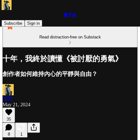
書不起
Subscribe
Sign in
Read distraction-free on Substack
十年，我終於讀懂《被討厭的勇氣》
創作者如何維持內心的平靜與自由？
加恩
May 21, 2024
35
8
1