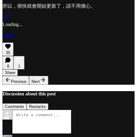
所以，很快就會開始更新了，請不用擔心。
Loading...
Share
35
8
1
Share
Previous
Next
Discussion about this post
Comments
Restacks