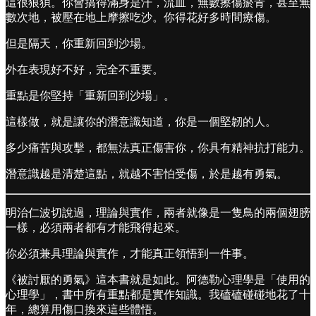
這很狼狽。你會搞得滿身是汗，流血，無數擦傷瘀青，甚至無
數次地，被壓在地上摩擦吃沙。你得花好多時間療傷。
但是隔天，你重新回到沙場。
外在表現好不好，完全不重要。
重點是你堅持「重新回到沙場」。
這樣做，就是讓你的潛意識知道，你是一個堅韌的人。
多少痛苦與攻擊，都無法真正傷害你，你具有精神抗打能力。
潛意識越是清楚這點，就越不害怕受傷，於是越有勇氣。
明治仁波切說過，理論與實作，兩者就像是一隻鳥的兩個翅膀
一樣，必須兩者都有才能飛得起來。
你必須兼具理論與實作，才能真正領悟到一件事。
《被討厭的勇氣》這本書就是如此。阿德勒心理學是「使用的
心理學」，書中所有重點都是實作知識。我磕磕碰碰地花了十
年，總算用傷口換來這些體悟。