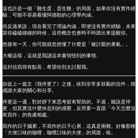
這也許是一個「雞生蛋，蛋生雞」的局面，如果你沒有實作經
驗，可能不容易看懂阿德勒的心理學內涵。
但反過來說，現在看完了理論內涵，即便沒有實作經驗，未來
當你磕磕碰碰的時候，這些概念也會時不時跳出來提醒你。
然後有一天，你可能就忽然懂了什麼是「被討厭的勇氣」。
大概這樣，這就是我讀這本書領悟到的事情。
這封信寫得有點長，希望你別太討厭我。
自從上一篇文《我停更了》之後，收到非常多鼓勵的信件，很
感謝大家的關心和分享。
停更這一週，對於靜下來思考挺有幫助的。不過，雖說是停
更，但其實沒什麼休息到的感覺，反而要一直跟「今天怎麼沒
有寫作」的焦慮相處。
寫作的日子腦累，不寫作的日子心累，這真是兩難。好像那種
「大便口味的咖哩，咖哩口味的大便」的局面，唉。