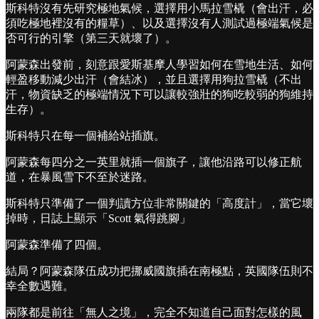
斯科特沒有先研究極地氣候，選擇用小馬拉雪橇（會出汗，必
須吃極地裡沒有的糧草）、以及選擇沒有人測試過極端氣候是
否可行的引擎（第三天就壞了）。
阿蒙森出發前，刻意跟愛斯基摩人學習如何在雪地生活、如何
輕盈移動減少出汗（會結冰），並且選擇用狗拉雪橇（不出
汗，物資缺乏的極端情況下可以讓較強壯的狗吃較弱的狗維持
生存）。
斯科特只在每一個補給站插旗。
阿蒙森每四分之一英里就插一個旗子，讓他沿路可以修正航
道，在暴風雪下不至於迷路。
斯科特只準備了一個判讀方位非常關鍵的「高度計」，當它壞
掉時，日誌上顯示「Scott 氣得跳腳」
阿蒙森準備了四個。
結局？阿蒙森隊伍成功把挪威國旗插在南極點，英國隊伍則不
幸全數遇難。
兩隊都是前往「無人之境」，完全不知道自己面對怎樣的風