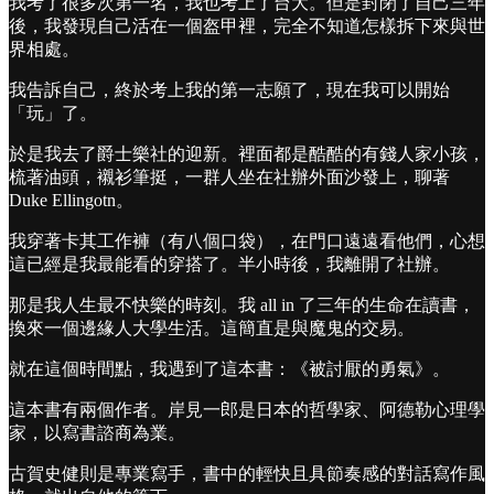
我考了很多次第一名，我也考上了台大。但是封閉了自己三年
後，我發現自己活在一個盔甲裡，完全不知道怎樣拆下來與世
界相處。
我告訴自己，終於考上我的第一志願了，現在我可以開始
「玩」了。
於是我去了爵士樂社的迎新。裡面都是酷酷的有錢人家小孩，
梳著油頭，襯衫筆挺，一群人坐在社辦外面沙發上，聊著
Duke Ellingotn。
我穿著卡其工作褲（有八個口袋），在門口遠遠看他們，心想
這已經是我最能看的穿搭了。半小時後，我離開了社辦。
那是我人生最不快樂的時刻。我 all in 了三年的生命在讀書，
換來一個邊緣人大學生活。這簡直是與魔鬼的交易。
就在這個時間點，我遇到了這本書：《被討厭的勇氣》。
這本書有兩個作者。岸見一郎是日本的哲學家、阿德勒心理學
家，以寫書諮商為業。
古賀史健則是專業寫手，書中的輕快且具節奏感的對話寫作風