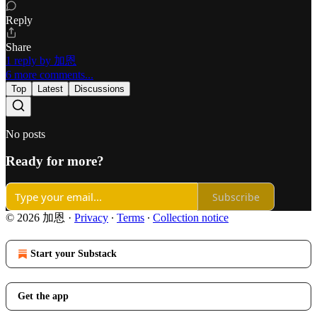
Reply
Share
1 reply by 加恩
6 more comments...
Top
Latest
Discussions
No posts
Ready for more?
Subscribe
© 2026 加恩
·
Privacy
∙
Terms
∙
Collection notice
Start your Substack
Get the app