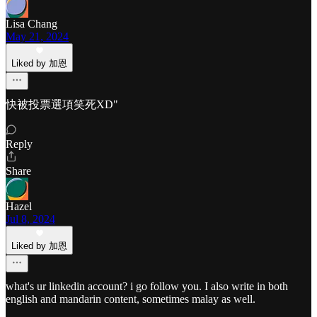
Lisa Chang
May 21, 2024
Liked by 加恩
快被投票選項笑死XD"
Reply
Share
Hazel
Jul 8, 2024
Liked by 加恩
what's ur linkedin account? i go follow you. I also write in both
english and mandarin content, sometimes malay as well.