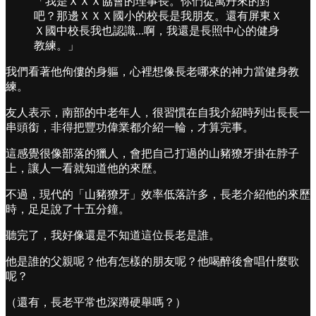
「我是ＸＸＸ協會的理事長。你們從萬丹來的對
吧？那邊ＸＸＸ國小的校長是我朋友。還有屏東Ｘ
Ｘ國中校長我也認識...啊，我還是長照中心的健身
教練。」
我們看著他佝僂的身軀，心裡想像長老哪來的神力當健身教
練。
友人表示，南部的中老年人，很習慣在自我介紹時列出長長一
串頭銜，非得把豐功偉業都介紹一輪，才算完事。
這感覺很像部落的獵人，會把自己打過的山豬獠牙掛在脖子
上，讓人一看就知道他的來歷。
不過，現代的「山豬獠牙」效率低落許多，長老介紹他的來歷
時，足足說了十五分鐘。
聽完了，我好像還是不知道這位長老是誰。
他是誰的父親呢？他有怎樣的朋友呢？他喝醉後會唱什麼歌
呢？
（還有，長老平常也深蹲硬舉嗎？）