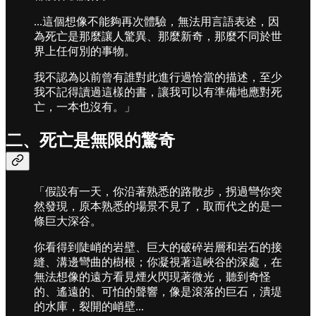
...這個想像不能夠再次體驗，無法用言語表述，因
為死亡是那麼讓人驚異、那麼新奇，那麼不同於世
界上任何別的事物。
我不認為以前曾有誰對此進行過恰當的描述，至少
我不記得讀過這樣的書，讓我可以有準備地應對死
亡，一本也沒有。」
二、死亡是無限的驚奇
「假設有一天，你沿著熟悉的路散步，拐過彎你突
然發現，原本熟悉的場景不見了，取而代之的是一
條巨大深谷。
你看得到陡峭的岩壁、巨大的破碎岩層和岩石的接
縫、溝邊彎曲的樹根；你凝視著這峽谷的深處，在
無法想像的遠方看見煙火閃現著微光，聽到奇怪
的、遙遠的、可怕的聲響，像是滾落的巨石，潰堤
的水庫，裂開的峭壁...