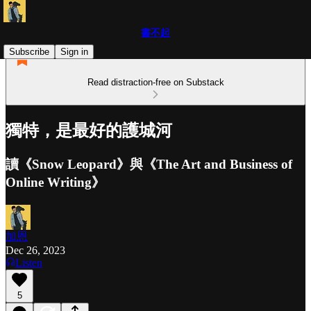
書不起
Subscribe
Sign in
Read distraction-free on Substack
獨特，是最好的護城河
讀《Snow Leopard》與《The Art and Business of
Online Writing》
加恩
Dec 26, 2023
Listen
5