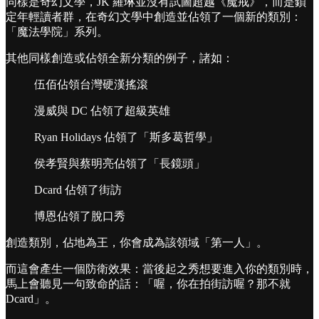
同樣是奇幻文學，JK 羅琳並沒有試圖超越《魔戒》，而是鎖
定年輕讀者群，在奇幻文學中創造並佔領了一個新的類別：
「魔法學院」系列。
其他同樣創造或佔領全新分類的例子，諸如：
伍佰佔領台灣硬漢搖滾
漫威與 DC 佔領了超級英雄
Ryan Holidays 佔領了「斯多葛哲學」
侯孝賢與蔡明亮佔領了「長鏡頭」
Dcard 佔領了街訪
博恩佔領了脫口秀
創造類別，佔地為王，你會成為該領域「第一人」。
而這會產生一個防衛效果：當後起之秀想要進入你的類別時，
馬上會聽見一句致命的話：「喔，你在拍街訪喔？那不就
Dcard」。