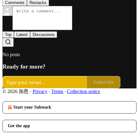
Comments
Restacks
Top
Latest
Discussions
No posts
Ready for more?
Subscribe
© 2026 加恩
·
Privacy
∙
Terms
∙
Collection notice
Start your Substack
Get the app