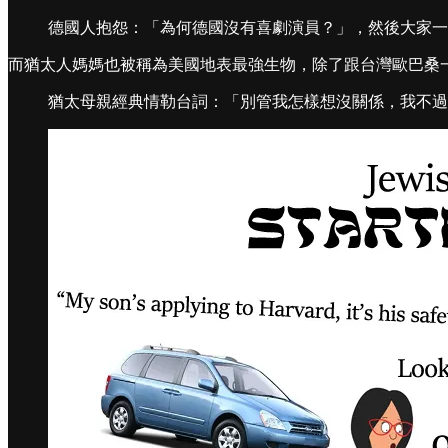
德國人抱怨：「為何德國沒有喜劇演員？」，然後大家一
而猶太人媽媽也被稱為美國地表最強生物，除了跟台灣歐巴桑
猶太母親經典情勒台詞：「別管我怎樣想沒關係，我不過就