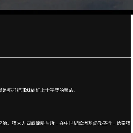
就是那群把耶穌給釘上十字架的種族。
統治。猶太人四處流離居所，在中世紀歐洲基督教盛行，信奉猶