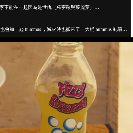
兩家不能在一起因為是世仇（羅密歐與茱麗葉）…
一匙 hummus ，滅火時也搬來了一大桶 hummus 亂噴…