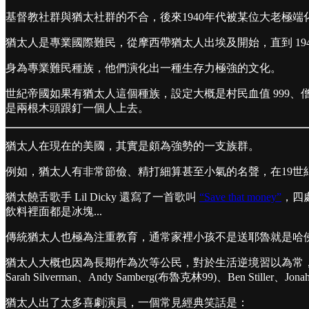
基督教社群與猶太社群的不合，後來1940年代被某位大老極
猶太人是專業國際難民，從摩西帶猶太人出埃及開始，直到 19
身為專業難民種族，他們演化出一種生存力極強的文化。
世紀帝國如果有猶太人這個種族，設定大概是村民血值 999
是兩根木頭跟釘一個人上去。
猶太人在現在的美國，其實是頗為強勢的一支族群。
例如，猶太人有非常節儉、精打細算甚至小氣的名聲，在19
猶太饒舌歌手 Lil Dicky 還寫了一首歌叫
“Save that money”
，四
飲料裡面都是冰塊...
傳統猶太人也極為注重教育，通常家裡小孩不是送耶魯就是哈
猶太人大概也因為長期作為次等公民，對於生活逆境習以為常，素來有喜劇之父的名號。 Mel 
Sarah Silverman、Andy Samberg(布魯克林99)、Ben Stiller、Jo
猶太人出了太多喜劇演員，一個常見經典笑話是：