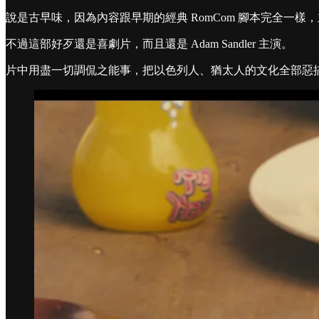
說是古早味，因為內容跟早期的經典 RomCom 腳本完全
不過這部好歹還是喜劇片，而且還是 Adam Sandler 主演。
片中用盡一切調侃之能事，把以色列人、猶太人的文化全部惡搞了一輪。