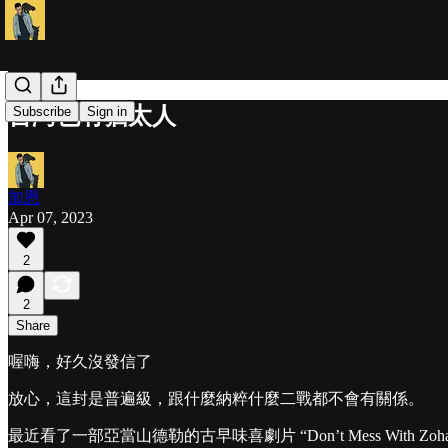
台灣也有猶太人
Subscribe
Sign in
加恩
Apr 07, 2023
2
2
Share
喔嗨，好久沒發信了
放心，這封是普遍級，跟什麼納粹什麼二戰都不會有關係。
最近看了一部亞當山德勒的古早味喜劇片 “Don’t Mess With Zoha