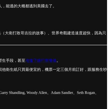
人，能逃的大概都逃到美國去了。
兵（大衛打敗哥吉拉的故事）、世界奇觀建造速度超快，因為只
營生手段，甚至
推進了銀行業發展
。
部在寫他衛生紙只買最便宜的，機票一定三個月前訂好，跟服務生吵
ling, Woody Allen、Adam Sandler、Seth Rogan、