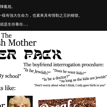
陣尷尬。
一樣有強大生命力，也素來具有情勒之王的稱號。
是生你養你...」