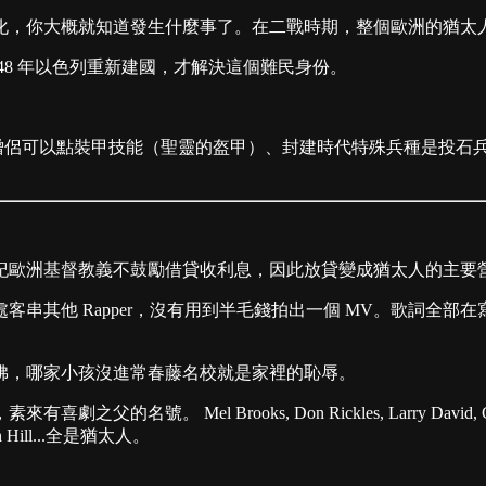
端化，你大概就知道發生什麼事了。在二戰時期，整個歐洲的猶太
48 年以色列重新建國，才解決這個難民身份。
、僧侶可以點裝甲技能（聖靈的盔甲）、封建時代特殊兵種是投石
世紀歐洲基督教義不鼓勵借貸收利息，因此放貸變成猶太人的主要
處客串其他 Rapper，沒有用到半毛錢拍出一個 MV。歌詞全
佛，哪家小孩沒進常春藤名校就是家裡的恥辱。
Brooks, Don Rickles, Larry David, Garry Shand
nah Hill...全是猶太人。