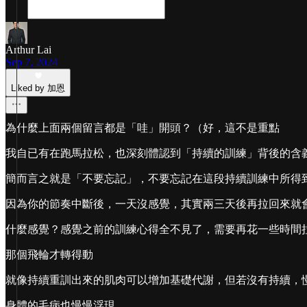
Arthur Lai
Sep 7, 2024
Liked by 加恩
為什麼上面兩個留言都是「哇」開頭？（好，這不是重點
我自已有在跑馬拉松，也深刻體認到「持續的訓練」背後的含
簡而言之就是「不要忘記」，不要忘記在這段持續訓練中所得
因為你的節奏中斷後，一天沒感覺，其實兩三天後再拉回來就
什麼感覺？感覺之前的訓練心得全不見了，需要再花一些時間
那個飛輪才轉得動
就像持續重訓出來的肌肉可以增加基礎代謝，但若沒有持續，
身體的毛病也慢慢浮現