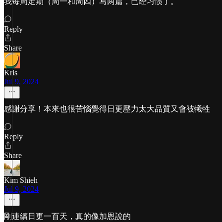
我每周定期（周一和周四）写两篇，已经习惯了。
Reply
Share
Kris
Jul 9, 2024
感謝分享！本來也很苦惱覺得日更壓力太大品質又會被犧牲
Reply
Share
Kim Shieh
Jul 9, 2024
剛連續日更一百天，真的像加恩說的