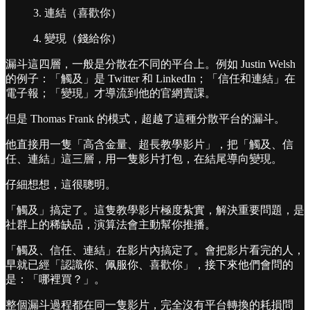
3. 連結（喜歡你）
4. 變現（錢給你）
漏斗這四層，一般是分散在不同的平台上。例如 Justin Welsh
的例子：「觸及」是 Twitter 和 LinkedIn；「信任和連結」在
電子報；「變現」才導流到他的官網賣課。
但是 Thomas Frank 的模式，超越了這種分散平台的漏斗。
他直接用一隻「高含金量、超長教學影片」，把「觸及、信
任、連結」這三層，用一隻影片打包，在結尾導向變現。
仔細想想，這很聰明。
「觸及」搞定了。這隻教學影片極度紮實，解決重要問題，是
社群上的稀缺品，演算法會主動幫你推播。
「觸及、信任、連結」在影片內搞定了。會把影片看完的人，
早就已經「認識你、佩服你、喜歡你」，接下來他們會問的
是：「哪裡買？」。
整個漏斗過程都在同一隻影片，完全沒有平台轉換的耗損問