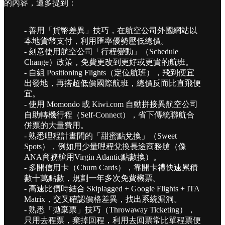
的內容，還多提到：
- 善用「貨幣差異」技巧，在航空公司外國網站以
本地貨幣支付，利用匯率優勢壓低總價。
- 刻意使用航空公司「行程變動」（Schedule
Change）政策，免費更改到更好或更貴的航班。
- 自組 Positioning Flights（定位航班），飛到便宜
出發地，再搭超低價國際航班，總價反而比直飛便
宜。
- 使用 Momondo 或 Kiwi.com 自動拼接異航空公司
自助轉機行程（Self-Connect），省下傳統聯航合
併票的大量費用。
- 熟悉哩程計畫間的「甜蜜點兌換」（Sweet
Spots），例如用少量哩程兌換長途商務艙（像
ANA商務艙用Virgin Atlantic點數換）。
- 多開信用卡（Churn Cards），靠開卡禮快速累積
數十萬點數，規劃一年多次免費機票。
- 高速比價時結合 Skiplagged + Google Flights + ITA
Matrix，交叉確認價格差異，找出系統漏洞。
- 熟悉「拋棄票」技巧（Throwaway Ticketing），
只用去程票，棄掉回程，利用去回票常比單程票便