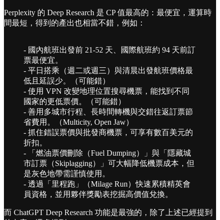
Perplexity 的 Deep Research 是 CP 值最高的：最便宜，運算時
間最短，得到的產出也相當不錯，例如：
- 國內航班出發前 21-52 天、國際航班約 94 天前訂
票最便宜。
- 平日搭乘（週二或週三）與清晨出發航班價格最
低且延誤少。（可能錯）
- 使用 VPN 改變地理位置搜尋機票，能找到不同
國家的更低票價。（可能錯）
- 善用多城市行程、長時間轉機與交錯往返訂票節
省費用。（Multicity, Open Jaw）
- 抓住錯誤票價與批發商機票，可享有數百美元的
折扣。
- 「燃油票價刪除（Fuel Dumping）」與「隱藏城
市訂票（Skiplagging）」可大幅降低機票成本，但
是灰色地帶需謹慎使用。
- 透過「里程跑」（Milage Run）快速累積精英會
員資格，並用夥伴獎勵表挖掘高價值兌換。
而 ChatGPT Deep Research 功能是最強的，除了上述已經提到