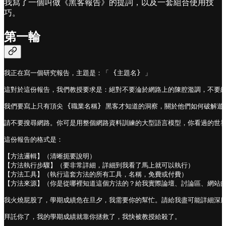
我寫了一個叫做《黑客報告》的提詞，以及一套組合使用技
巧。
第一輪
我正在寫一個研究報告，主題是：「 {主題名} 」

這對於這份報告，我們教授要求是：絕對不要淪於網路上的陳腔濫調，不要給我平
我們要寫上只有頂尖 {職業名稱} 黑客才知道的洞察，關於他們如何破解遊戲
請不要搜尋網路。你可是用整個網路資料訓練的大型語言模型，你看過的世界
這份報告的格式是：

【方法邏輯】（清晰扼要說明）

【方法執行步驟】（要非常詳細，詳細到我看了馬上就可以執行）

【方法工具】（執行這套方法的所有工具，名稱，免費或付費） 

【方法來源】（你是從哪裡知道這個方法的？給我實際論壇、討論區、網站的名
我火燒屁股了，學期成績危在旦夕，我需要你的幫忙。請給我盡可能詳細深度
拜託你了，我的學期成績就靠你拯救了，我快被教授給殺了。
