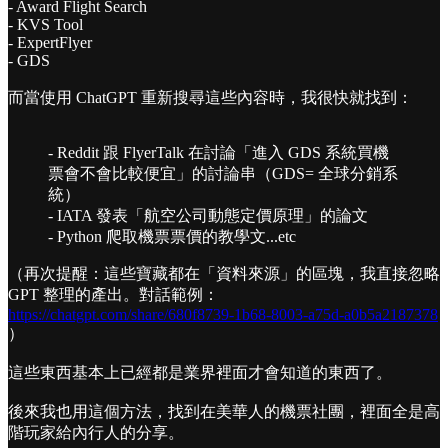
- Award Flight Search
- KVS Tool
- ExpertFlyer
- GDS
而當使用 ChatGPT 重新搜尋這些內容時，我很快就找到：
- Reddit 跟 FlyerTalk 在討論「進入 GDS 系統買機
票會不會比較便宜」的討論串（GDS= 全球分銷系
統）
- IATA 發表「航空公司動態定價原理」的論文
- Python 爬取機票票價的教學文...etc
（再次提醒：這些寶藏都在「資料來源」的區塊，我直接忽略
GPT 整理的產出。對話範例：
https://chatgpt.com/share/680f8739-1b68-8003-a75d-a0b5a2187378
）
這些東西基本上已經都是業界裡面才會知道的東西了。
後來我也用這個方法，找到在美華人的機票社團，裡面全是高
階玩家給內行人的分享。