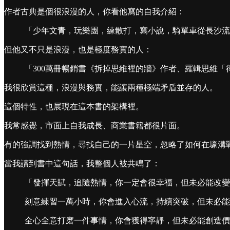
作者古典是個很浪漫的人，你看他寫的自我介紹：
「少年文青，玩樂團，練散打，寫小說，騎單車從長沙流
但他又不只是浪漫，也是極度務實的人：
「300萬冊暢銷書《拆掉思維裡的牆》作者、羅輯思維
我很欣賞這種，浪漫與務實，能讓兩種極端矛盾並存的人。
這個特性，也展現在這本書的架構裡。
我常感覺，市面上自我成長、商業書籍都很片面。
有的強調找到熱情，尋找自己的一片星空，忽略了如何在壕溝
當我讀到書中這句話，我整個人被共鳴了：
「發揮天賦，追隨熱情，你一定會很幸福，但未必能改變
刻意練習一萬小時，你會進入心流，持續突破，但未必能
全心全意打磨一件事情，你會獲得寧靜，但未必能創造價