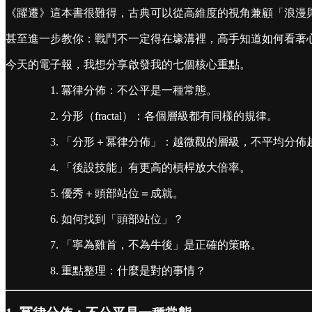
《躍遷》這本書很難得，古典可以從高維度的視角兼顧「浪漫
甚至進一步教你：戰鬥不一定得在壕溝裡，高手知道如何看著
今天的電子報，我想分享啟發我的七個核心重點。
冪律分佈：不公平是一種常態。
分形（fractal）：各個層級都有同樣的規律。
「分形＋冪律分佈」：越微觀的層級，不平均分佈
「後設技能」有更高的槓桿放大倍率。
優秀＋頭部站位＝成就。
如何找到「頭部站位」？
「寧為雞首，不為牛後」是正確的策略。
重點整理：什麼是對的事情？