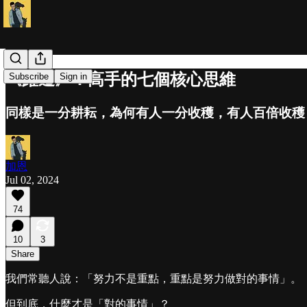
《躍遷》：高手的七個核心思維
Subscribe
Sign in
同樣是一分耕耘，為何有人一分收穫，有人百倍收穫
加恩
Jul 02, 2024
74
10
3
Share
我們常聽人說：「努力不是重點，重點是努力做對的事情」。
但到底，什麼才是「對的事情」？