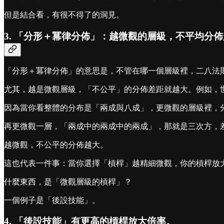
但是結合看，有很不得了的洞見。
3. 「分形＋冪律分佈」：越微觀的層級，不平均分
「分形＋冪律分佈」的意思是，不管在哪一個層級裡，二八法
尤其，越是微觀層級，「不公平」的分佈差距就越大。例如，世
因為當你看整體的分布是「兩成與八成」，更微觀的層級裡，分布
再更微觀一層，「兩成中的兩成中的兩成」，那就是三次方，差距
越微觀，不公平的分佈越大。
這也代表一件事：當你選擇「槓桿」越精細微觀，你的槓桿放
什麼東西，是「微觀層級的槓桿」？
一個例子是「後設技能」。
4. 「後設技能」有更高的槓桿放大倍率。