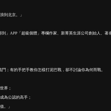
浪到北京。」
「得到」APP「超級個體」專欄作家、新菁英生涯公司創始人、著
戰鬥；有的手把手教你怎樣打泥巴戰，卻不討論你為何而戰。
世界；
成為公認的高手；
值。」