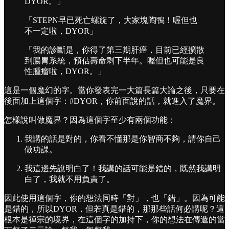
DYOR。」
「STEPN早已死亡螺旋了，大家塊陶鴨！喔但也
不一定啦，DYOR」
「我的診斷是，你得了第三期肝癌，目前已經擴散
到腸胃系統，預估壽命剩下半年。喔但也可能是良
性腫瘤啦，DYOR。」
這是一個魔幻的字。當你發表完一大篇長篇大論之後，只要在
後面加上這個字：#DYOR，你前面說的話，就進入了魔界。
怎樣說叫做魔界？因為這個字至少有兩個功能：
我講的話是對的，你看不懂那是你智商不夠，請你自己
做功課。
我這邊先說明白了！我講的話可能是錯的，既然我講明
白了，我就不用負責了。
因此使用這個字，你的想法同時「對」，也「錯」。因為可能
是錯的，所以DYOR，但若真是錯的，那那些話何必講呢？這
根本是禪宗的境界，在這個字的加持下，你的想法在傳遞的當