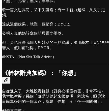
下無了二元論，無我，無無我。
發一篇文思高尚，又不失謙遜；秀一手智力超群，又反手甩
鍋。
達成這個效果，就靠一個縮寫：DYOR。
發明人真他媽該拿個諾貝爾文學獎。
但，這也只是我個人對幹話的一點建議，濫用基本上肯定會得
罪人，使用前記得，DYOR。
#NSTA （Not Shit Talk Advice）
《幹林辭典加碼》：「你想」
自從進入了一大堆投資群組（對身心極度有害，非常不推），
我大概掌握了幾個「讓講話聽起來很聰明」的訣竅，跟你說，
最簡單好用的一個套路，就是「你想」＋「任一個問句」。
例句直接來：