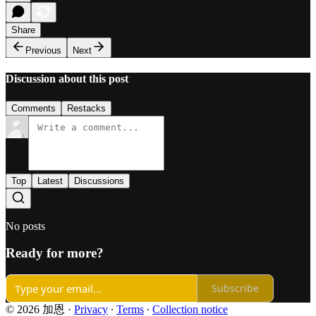
Share
Previous
Next
Discussion about this post
Comments
Restacks
Top
Latest
Discussions
No posts
Ready for more?
Subscribe
© 2026 加恩
·
Privacy
∙
Terms
∙
Collection notice