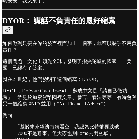
嗨安安，我又來了。
DYOR： 講話不負責任的最好縮寫
如何做到只要在你的發言裡面加上一個字，就可以幾乎不用負
責任？
這個問題，文化上領先全球，發明了指尖陀螺的國家——美
國，已經有了答案。
就在21世紀，他們發明了這個縮寫：DYOR。
DYOR，Do Your Own Reseach，翻成中文是「請自己做功
課」，常見於加密貨幣圈裡文章、發言、看法等等，有時會與
另一個縮寫 #NFA並用（ “Not Financial Advice”）
例句：
「基於未來經濟持續看空，我認為比特幣要跌破
17000不是難事。但大家也別Fomo去開空單，