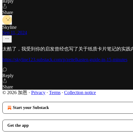
Reply
Share
Skyline
Sep 11, 2024
太酷了，我受到你的启发曾经也写了关于纸质卡片笔记的实践
https://skyline123.substack.com/p/zettelkasten-guide-in-15-minutes
Reply
Share
© 2026 加恩
·
Privacy
∙
Terms
∙
Collection notice
Start your Substack
Get the app