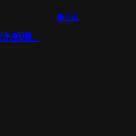
書不起
容永動機。