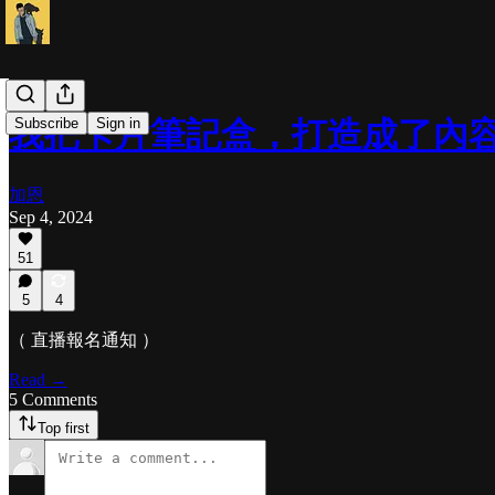
Subscribe
Sign in
我把卡片筆記盒，打造成了內
加恩
Sep 4, 2024
51
5
4
（ 直播報名通知 ）
Read →
5 Comments
Top first