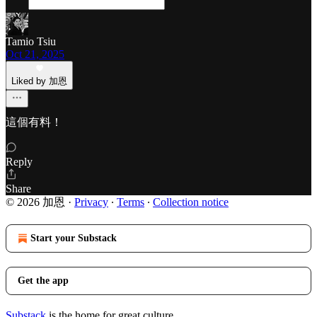
Tamio Tsiu
Oct 21, 2025
Liked by 加恩
這個有料！
Reply
Share
© 2026 加恩
·
Privacy
∙
Terms
∙
Collection notice
Start your Substack
Get the app
Substack
is the home for great culture