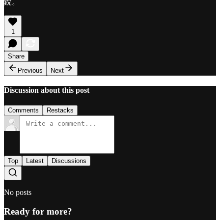
銳。
1
Share
Previous
Next
Discussion about this post
Comments
Restacks
Top
Latest
Discussions
No posts
Ready for more?