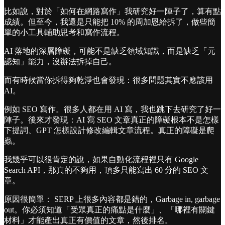
󠀠比如說，對於「如何在網路寫作」我研究好一陣子了，算有點
成績。但至今，我還是只能把 10% 的周加恩給拆了，做些簡
單的小工具輔助思考和寫作流程。
󠀠AI 落地的深層障礙，可能不是缺乏領域知識，而是缺乏「元
認知」能力，沒辦法拆掉自己。
󠀠而有時候當你拆得夠乾淨也會發現：很多問題其實不應該用
AI。
󠀠例如 SEO 寫作。很多人都在用 AI 寫，我也跳下去研究了好一
陣子。後來才發現：AI 寫 SEO 文章真正的障礙根本不是怎樣
下提詞、GPT 怎樣設計修改編輯文章流程。真正的障礙是爬
蟲。
󠀠我幾乎可以很肯定的說，如果自動化流程裡只有 Google
Search API，那真的不夠用，頂多只能寫出 60 分的 SEO 文
章。
󠀠原因很簡單： SERP 上很多內容都是錯的，Garbage in, garbage
out。你必須知道「受眾真正的痛點是什麼」、「哪裡有關鍵
材料」才能產出真正有價值的文章，然後排名。