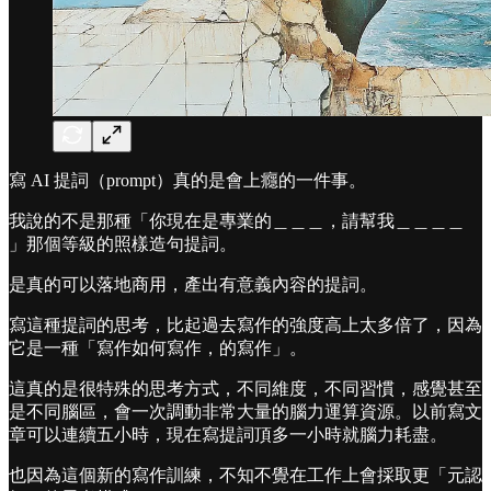
寫 AI 提詞（prompt）真的是會上癮的一件事。
󠀠我說的不是那種「你現在是專業的＿＿＿，請幫我＿＿＿＿
」那個等級的照樣造句提詞。
是真的可以落地商用，產出有意義內容的提詞。
󠀠寫這種提詞的思考，比起過去寫作的強度高上太多倍了，因為
它是一種「寫作如何寫作，的寫作」。
󠀠這真的是很特殊的思考方式，不同維度，不同習慣，感覺甚至
是不同腦區，會一次調動非常大量的腦力運算資源。以前寫文
章可以連續五小時，現在寫提詞頂多一小時就腦力耗盡。
󠀠也因為這個新的寫作訓練，不知不覺在工作上會採取更「元認