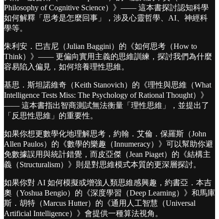
Philosophy of Cognitive Science）》—— 這本書探討認知科學
如何解釋「思考是怎麼回事」，涉及心靈哲學、AI、神經科
學等。
󠀠朱利安．巴吉尼（Julian Baggini）的《如何思考（How to
Think）》—— 更偏向實用主義的思維訓練，探討我們為什麼
容易陷入偏見，如何培養理性思維。
󠀠基思．斯坦諾維奇（Keith Stanovich）的《理性與思維（What
Intelligence Tests Miss: The Psychology of Rational Thought）》
—— 這本書指出智商測試無法衡量「理性思維」，並提出了
「反思性思維」的重要性。
󠀠如果你想更數學化地理解思考，約翰．艾倫．保羅斯（John
Allen Paulos）的《數學的樂趣（Innumeracy）》可以幫助你避
免數據誤用與統計錯覺，而皮亞傑（Jean Piaget）的《結構主
義（Structuralism）》則是對思維模式本質的更深層探討。
󠀠如果你對 AI 如何模擬或增強人類思維感興趣，約書亞．本吉
奧（Yoshua Bengio）的《深度學習（Deep Learning）》和馬庫
斯．胡特（Marcus Hutter）的《通用人工智慧（Universal
Artificial Intelligence）》會提供一種算法視角。