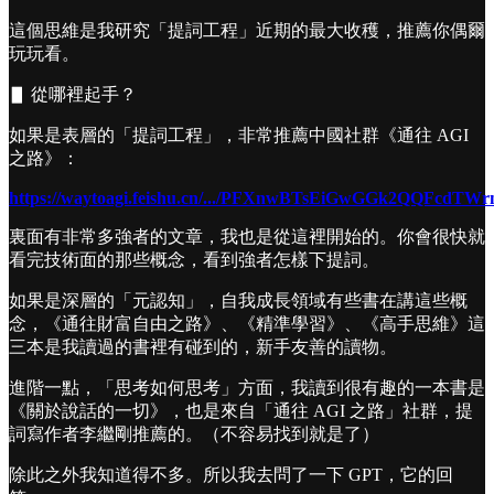
󠀠這個思維是我研究「提詞工程」近期的最大收穫，推薦你偶爾
玩玩看。
󠀠▋ 從哪裡起手？
󠀠如果是表層的「提詞工程」，非常推薦中國社群《通往 AGI
之路》：
https://waytoagi.feishu.cn/.../PFXnwBTsEiGwGGk2QQFcdTWrnl
󠀠裏面有非常多強者的文章，我也是從這裡開始的。你會很快就
看完技術面的那些概念，看到強者怎樣下提詞。
󠀠如果是深層的「元認知」，自我成長領域有些書在講這些概
念，《通往財富自由之路》、《精準學習》、《高手思維》這
三本是我讀過的書裡有碰到的，新手友善的讀物。
󠀠進階一點，「思考如何思考」方面，我讀到很有趣的一本書是
《關於說話的一切》，也是來自「通往 AGI 之路」社群，提
詞寫作者李繼剛推薦的。（不容易找到就是了）
󠀠除此之外我知道得不多。所以我去問了一下 GPT，它的回