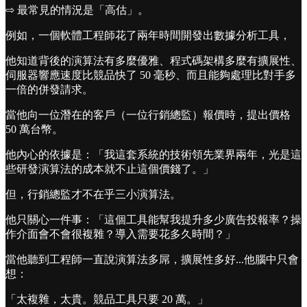
⇨ 最常見的情況是「高估」。
例如，一個軟體工程師花了兩年時間開發出數據分析工具，
他知道背後的演算法有多麼優雅、程式碼架構多麼有擴展性、
伺服器響應速度比競品快了 50 毫秒、而且能夠處理比對手多
一倍的併發請求。
當他向一位潛在的客戶（一位行銷總監）報價時，提出價格
50 萬台幣。
他內心的依據是：「我這套系統的技術領先業界兩年，光是這
些研發演算法的成本就不止這個價錢了。」
但，行銷總監才不在乎三小演算法。
他只關心一件事：「這個工具能幫我提升多少廣告投報率？操
作介面會不會很複雜？導入需要花多久時間？」
當他聽到工程師一直說演算法多屌，擴展性多好...他腦中只會
想：
「太複雜，太貴。競品工具只要 20 萬。」