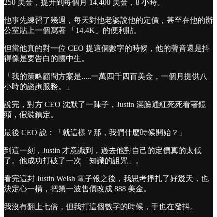
250 美金，提升到每個月 14,400 美金，8 小時。
他事先練習了幾週，每天對他老婆說他的定價，甚至在他的辦
公室貼上一個寫著 「14.4K」的便利貼。
但當他真的對一位 CEO 提這個數字的時候，他的聲音還是抖
得像是要告白的國中生。
「我的策略顧問方案是.....一萬四千四百美金，一個月提供八
小時的諮詢服務。」
說完，對方 CEO 沈默了一陣子，Justin 滿臉通紅死死看著鏡
頭，假裝鎮定。
最後 CEO 說：「就這樣？那，我們什麼時候開始？」
到這一刻，Justin 才意識到，過去他對自己的定價真的太低
了。他成功打破了一次「知識的詛咒」。
看完這封 Justin Welsh 電子報之後，我思考掙扎了好幾天，也
決定心一橫，把第一波售價改成 888 美金。
我沒有翻上七倍，但我打這個數字的時候，手也在發抖。