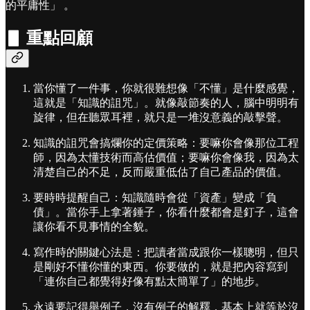
的平庸性」 。
▋ 重點回顧
當你懂了一件事，你就很難想像「不懂」是什麼感覺，
這就是「知識的詛咒」。就像敲節奏的人，腦中明明有
旋律，但在聽眾耳裡，就只是一堆沒意義的敲擊聲。
知識的詛咒會搞爛你的定價策略：要嘛你會像那位工程
師，因為太懂技術而高估價值；要嘛你會像我，因為太
清楚自己的不足，反而嚴重低估了自己產品的價值。
要時時提醒自己：知識隨時會從「資產」變成「負
債」。當你手上拿著錘子，你看什麼都會是釘子，這會
讓你看不見事情的全貌。
寫作時的關鍵心法是：把讀者當成跟你一樣聰明，但只
是剛好不懂你懂的東西。你要做的，就是把內容寫到
「連你自己都覺得好像有點太簡單了」的地步。
永遠要記得舉例子，沒有例子的解釋，基本上就等於沒