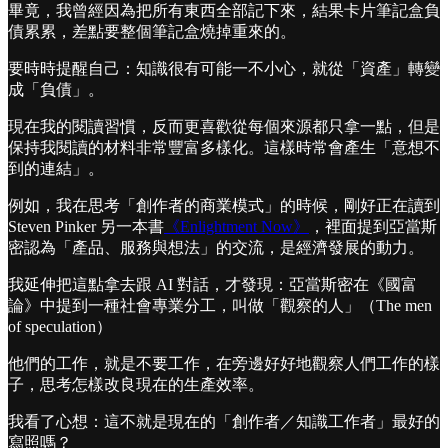
畢竟，我曾經因為把所有東西全部記下來，結果卡片筆記盒負
債累累，差點要整個筆記盒燒掉重來的。
要時時提醒自己：知識很有可能一不小心，就從「資產」轉變
成「負債」。
現在我的閱讀習慣，反而更喜歡從每個來源都只拿一點，但是
保持我閱讀的材料非常豐富多樣化。這樣時常會產生「意想不
到的連結」。
例如，我在思考「創作者的商業模式」的時候，剛好正在讀到
Steven Pinker 另一本書
《Enlightment Now》
，裡面提到亞當斯
密認為「產品、服務與想法」的交流，是經濟發展的動力。
我延伸把這點拿去跟 AI 對話，才發現：亞當斯密在《國富
論》中提到一種社會專業分工，叫做「觀察的人」（The men
of speculation）
他們的工作，就是不要工作，在旁邊好好地觀察人們工作的樣
子，思考怎樣改良現在的生產效率。
我看了心想：這不就是現在的「創作者／知識工作者」最好的
寫照嗎？