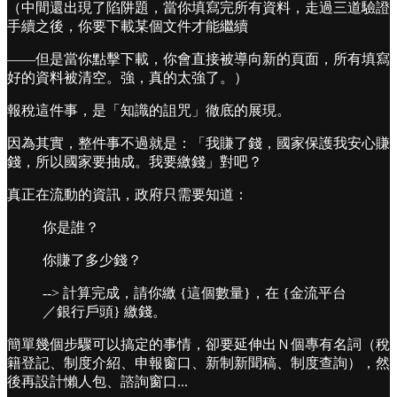
（中間還出現了陷阱題，當你填寫完所有資料，走過三道驗證
手續之後，你要下載某個文件才能繼續
——但是當你點擊下載，你會直接被導向新的頁面，所有填寫
好的資料被清空。強，真的太強了。）
報稅這件事，是「知識的詛咒」徹底的展現。
因為其實，整件事不過就是：「我賺了錢，國家保護我安心賺
錢，所以國家要抽成。我要繳錢」對吧？
真正在流動的資訊，政府只需要知道：
你是誰？
你賺了多少錢？
--> 計算完成，請你繳 {這個數量}，在 {金流平台
／銀行戶頭} 繳錢。
簡單幾個步驟可以搞定的事情，卻要延伸出Ｎ個專有名詞（稅
籍登記、制度介紹、申報窗口、新制新聞稿、制度查詢），然
後再設計懶人包、諮詢窗口...