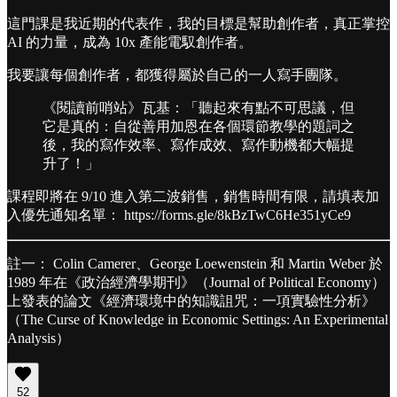
這門課是我近期的代表作，我的目標是幫助創作者，真正掌控
AI 的力量，成為 10x 產能電馭創作者。
我要讓每個創作者，都獲得屬於自己的一人寫手團隊。
《閱讀前哨站》瓦基：「聽起來有點不可思議，但
它是真的：自從善用加恩在各個環節教學的題詞之
後，我的寫作效率、寫作成效、寫作動機都大幅提
升了！」
課程即將在 9/10 進入第二波銷售，銷售時間有限，請填表加
入優先通知名單： https://forms.gle/8kBzTwC6He351yCe9
註一： Colin Camerer、George Loewenstein 和 Martin Weber 於
1989 年在《政治經濟學期刊》（Journal of Political Economy）
上發表的論文《經濟環境中的知識詛咒：一項實驗性分析》
（The Curse of Knowledge in Economic Settings: An Experimental
Analysis）
52