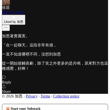
徐苗
May 24, 2023
Liked by 加恩
加恩著實厲害。
「在一起聊天」這段非常有感，
一直不知道哪裡不同，沒想到加恩
從一開始接觸喜劇，除了笑之外更多的是共鳴，原來對方也這
種感覺，好棒！
Reply
Share
© 2026 加恩
·
Privacy
∙
Terms
∙
Collection notice
Start your Substack