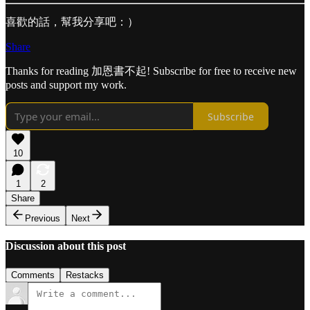
喜歡的話，幫我分享吧：）
Share
Thanks for reading 加恩書不起! Subscribe for free to receive new
posts and support my work.
Subscribe
10
1
2
Share
Previous
Next
Discussion about this post
Comments
Restacks